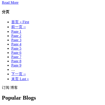
Read More
分页
首页
« First
前一页
‹‹
Page
1
Page
2
Page
3
Page
4
Page
5
Page
6
Page
7
Page
8
Page
9
…
下一页
››
末页
Last »
订阅 博客
Popular Blogs