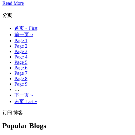
Read More
分页
首页
« First
前一页
‹‹
Page
1
Page
2
Page
3
Page
4
Page
5
Page
6
Page
7
Page
8
Page
9
…
下一页
››
末页
Last »
订阅 博客
Popular Blogs