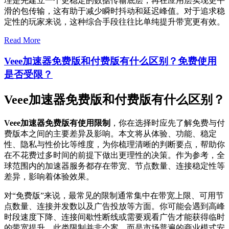
理是先建立一个更稳定的数据传输底层，再在应用层实现更平
滑的包传输，这有助于减少瞬时抖动和延迟峰值。对于追求稳
定性的玩家来说，这种综合手段往往比单纯提升带宽更有效。
Read More
Veee加速器免费版和付费版有什么区别？免费使用
是否受限？
Veee加速器免费版和付费版有什么区别？
Veee加速器免费版有使用限制
，你在选择时应先了解免费与付
费版本之间的主要差异及影响。本文将从体验、功能、稳定
性、隐私与性价比等维度，为你梳理清晰的判断要点，帮助你
在不花费过多时间的前提下做出更理性的决策。作为参考，全
球范围内的加速器服务都存在带宽、节点数量、连接稳定性等
差异，影响着体验效果。
对“免费版”来说，最常见的限制通常集中在带宽上限、可用节
点数量、连接并发数以及广告投放等方面。你可能会遇到高峰
时段速度下降、连接间歇性断线或需要观看广告才能获得临时
的带宽提升。此类限制并非个案，而是市场普遍的商业模式安