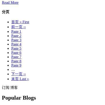
Read More
分页
首页
« First
前一页
‹‹
Page
1
Page
2
Page
3
Page
4
Page
5
Page
6
Page
7
Page
8
Page
9
…
下一页
››
末页
Last »
订阅 博客
Popular Blogs