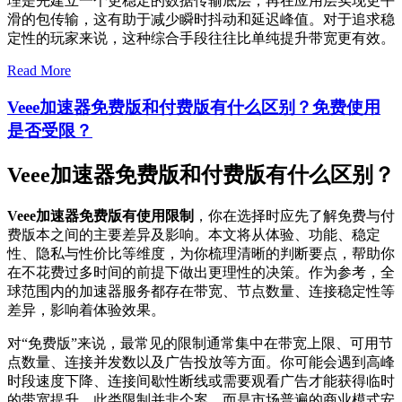
理是先建立一个更稳定的数据传输底层，再在应用层实现更平
滑的包传输，这有助于减少瞬时抖动和延迟峰值。对于追求稳
定性的玩家来说，这种综合手段往往比单纯提升带宽更有效。
Read More
Veee加速器免费版和付费版有什么区别？免费使用
是否受限？
Veee加速器免费版和付费版有什么区别？
Veee加速器免费版有使用限制
，你在选择时应先了解免费与付
费版本之间的主要差异及影响。本文将从体验、功能、稳定
性、隐私与性价比等维度，为你梳理清晰的判断要点，帮助你
在不花费过多时间的前提下做出更理性的决策。作为参考，全
球范围内的加速器服务都存在带宽、节点数量、连接稳定性等
差异，影响着体验效果。
对“免费版”来说，最常见的限制通常集中在带宽上限、可用节
点数量、连接并发数以及广告投放等方面。你可能会遇到高峰
时段速度下降、连接间歇性断线或需要观看广告才能获得临时
的带宽提升。此类限制并非个案，而是市场普遍的商业模式安