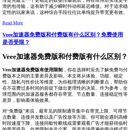
理是先建立一个更稳定的数据传输底层，再在应用层实现更平
滑的包传输，这有助于减少瞬时抖动和延迟峰值。对于追求稳
定性的玩家来说，这种综合手段往往比单纯提升带宽更有效。
Read More
Veee加速器免费版和付费版有什么区别？免费使用
是否受限？
Veee加速器免费版和付费版有什么区别？
Veee加速器免费版有使用限制
，你在选择时应先了解免费与付
费版本之间的主要差异及影响。本文将从体验、功能、稳定
性、隐私与性价比等维度，为你梳理清晰的判断要点，帮助你
在不花费过多时间的前提下做出更理性的决策。作为参考，全
球范围内的加速器服务都存在带宽、节点数量、连接稳定性等
差异，影响着体验效果。
对“免费版”来说，最常见的限制通常集中在带宽上限、可用节
点数量、连接并发数以及广告投放等方面。你可能会遇到高峰
时段速度下降、连接间歇性断线或需要观看广告才能获得临时
的带宽提升。此类限制并非个案，而是市场普遍的商业模式安