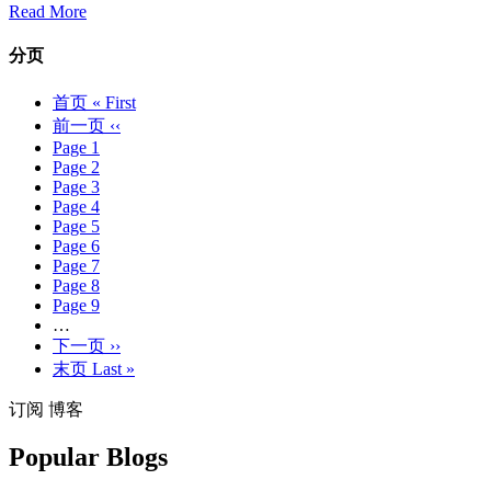
Read More
分页
首页
« First
前一页
‹‹
Page
1
Page
2
Page
3
Page
4
Page
5
Page
6
Page
7
Page
8
Page
9
…
下一页
››
末页
Last »
订阅 博客
Popular Blogs